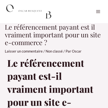
Aller
Navigation
MAI
au
des
ME
contenu
articles
Le référencement payant est il
vraiment important pour un site
e-commerce ?
Laisser un commentaire
/
Non classé
/ Par
Oscar
Le référencement
payant est-il
vraiment important
pour un site e-